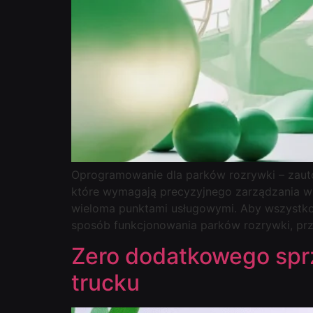
Oprogramowanie dla parków rozrywki – zauto
które wymagają precyzyjnego zarządzania wi
wieloma punktami usługowymi. Aby wszystko d
sposób funkcjonowania parków rozrywki, pr
Zero dodatkowego sprz
trucku