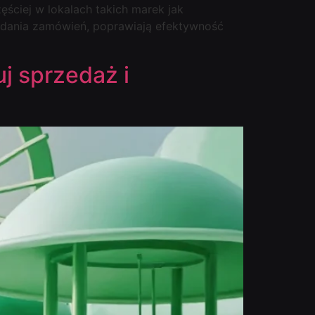
ęściej w lokalach takich marek jak
adania zamówień, poprawiają efektywność
j sprzedaż i