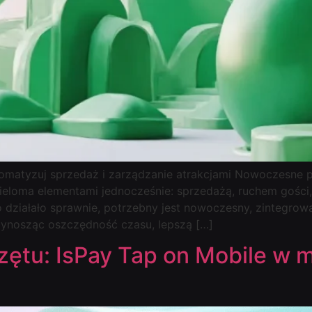
matyzuj sprzedaż i zarządzanie atrakcjami Nowoczesne p
eloma elementami jednocześnie: sprzedażą, ruchem gości,
ziałało sprawnie, potrzebny jest nowoczesny, zintegrowa
zynosząc oszczędność czasu, lepszą […]
ętu: IsPay Tap on Mobile w ma