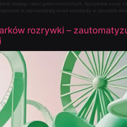
kiej obsługi i sieci gastronomicznych. Spotykane coraz cz
rządzenia te wprowadzają nowe standardy w sposobie skł
rków rozrywki – zautomatyzu
i