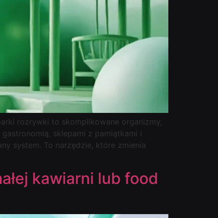
arki rozrywki to skomplikowane organizmy,
 gastronomią, sklepami z pamiątkami i
ny system. To narzędzie, które zmienia
łej kawiarni lub food