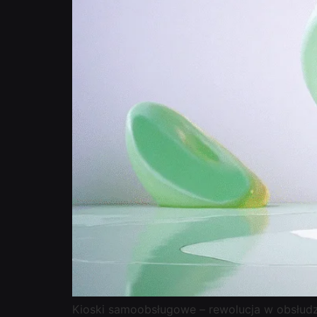
Kioski samoobsługowe – rewolucja w obsłudze