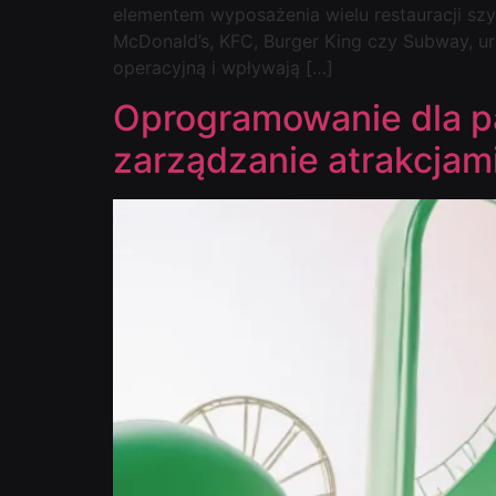
elementem wyposażenia wielu restauracji szyb
McDonald’s, KFC, Burger King czy Subway, u
operacyjną i wpływają […]
Oprogramowanie dla pa
zarządzanie atrakcjam