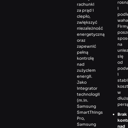
rosn
rachunki
i
za prąd i
podl
ciepło,
waha
zwiększyć
Firm
niezależność
posz
energetyczną
spo
oraz
na
zapewnić
uniez
pełną
się
kontrolę
od
nad
podw
zużyciem
i
energii.
stabi
Jako
kosz
integrator
w
technologii
dłużs
(m.in.
pers
Samsung
SmartThings
Brak
Pro,
kontr
Samsung
nad