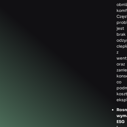
obni
komf
Częs
pro
jest
brak
odzy
ciepł
z
wenty
oraz
zani
kons
co
podn
kosz
ekspl
Rosn
wyma
ESG