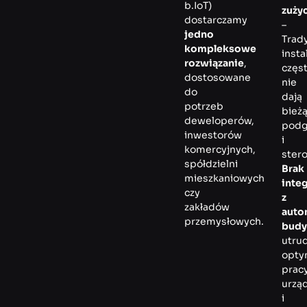
b.IoT)
zuży
dostarczamy
–
jedno
Trad
kompleksowe
insta
rozwiązanie
,
częs
dostosowane
nie
do
dają
potrzeb
bież
deweloperów,
podg
inwestorów
i
komercyjnych,
ster
spółdzielni
Brak
mieszkaniowych
integ
czy
z
zakładów
auto
przemysłowych.
bud
utru
opty
prac
urzą
i