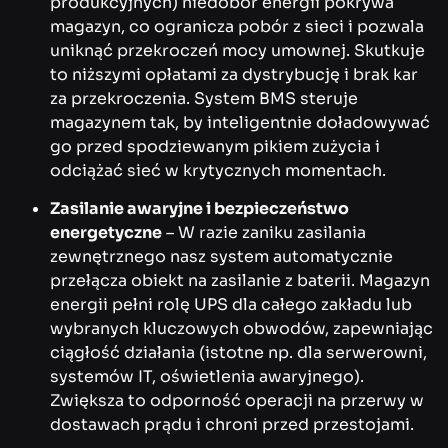
produkcyjnych) niedobór energii pokrywa
magazyn, co ogranicza pobór z sieci i pozwala
uniknąć przekroczeń mocy umownej. Skutkuje
to niższymi opłatami za dystrybucję i brak kar
za przekroczenia. System BMS steruje
magazynem tak, by inteligentnie doładowywać
go przed spodziewanym pikiem zużycia i
odciążać sieć w krytycznych momentach.
Zasilanie awaryjne i bezpieczeństwo
energetyczne
– W razie zaniku zasilania
zewnętrznego nasz system automatycznie
przełącza obiekt na zasilanie z baterii. Magazyn
energii pełni rolę UPS dla całego zakładu lub
wybranych kluczowych obwodów, zapewniając
ciągłość działania (istotne np. dla serwerowni,
systemów IT, oświetlenia awaryjnego).
Zwiększa to odporność operacji na przerwy w
dostawach prądu i chroni przed przestojami.