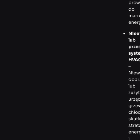
prow
do
marn
energ
Niee
lub
przes
syst
HVA
–
Niew
dobr
lub
zuży
urzą
grze
chło
skut
stra
energ
i