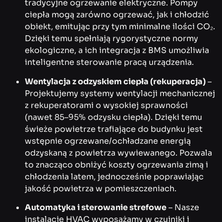
tradycyjne ogrzewanie elektryczne. Pompy
ciepła mogą zarówno ogrzewać, jak i chłodzić
obiekt, emitując przy tym minimalne ilości CO₂.
Dzięki temu spełniają rygorystyczne normy
ekologiczne, a ich integracja z BMS umożliwia
inteligentne sterowanie pracą urządzenia.
Wentylacja z odzyskiem ciepła (rekuperacja)
–
Projektujemy systemy wentylacji mechanicznej
z rekuperatorami o wysokiej sprawności
(nawet 85–95% odzysku ciepła). Dzięki temu
świeże powietrze trafiające do budynku jest
wstępnie ogrzewane/ochładzane energią
odzyskaną z powietrza wywiewanego. Pozwala
to znacząco obniżyć koszty ogrzewania zimą i
chłodzenia latem, jednocześnie poprawiając
jakość powietrza w pomieszczeniach.
Automatyka i sterowanie strefowe
– Nasze
instalacje HVAC wyposażamy w czujniki i