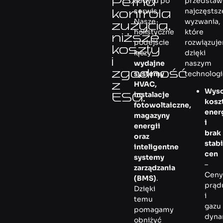
Pełna
audytu po
przedstaw
kontrola
serwis.
najczęstsz
Nasze
wyzwania,
zużycia,
holistyczne
które
niższe
podejście
rozwiązuj
koszty
łączy
dzięki
i
wydajne
naszym
zgodność
systemy
technolog
z
HVAC,
Wyso
ESG.​
instalacje
kosz
fotowoltaiczne,
ener
magazyny
i
energii
brak
oraz
stab
inteligentne
cen
systemy
–
zarządzania
Cen
(BMS)
.
prąd
Dzięki
i
temu
gazu
pomagamy
dyna
obniżyć