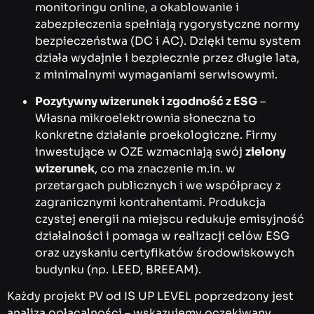
monitoringu online, a okablowanie i
zabezpieczenia spełniają rygorystyczne normy
bezpieczeństwa (DC i AC). Dzięki temu system
działa wydajnie i bezpiecznie przez długie lata,
z minimalnymi wymaganiami serwisowymi.
Pozytywny wizerunek i zgodność z ESG
–
Własna mikroelektrownia słoneczna to
konkretne działanie proekologiczne. Firmy
inwestujące w OZE wzmacniają swój
zielony
wizerunek
, co ma znaczenie m.in. w
przetargach publicznych i we współpracy z
zagranicznymi kontrahentami. Produkcja
czystej energii na miejscu redukuje emisyjność
działalności i pomaga w realizacji celów ESG
oraz uzyskaniu certyfikatów środowiskowych
budynku (np. LEED, BREEAM).
Każdy projekt PV od IS UP LEVEL poprzedzony jest
analizą opłacalności – wskazujemy oczekiwany