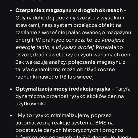
Czerpanie z magazynu w drogich okresach
–
Gdy nadchodzą godziny szczytu z wysokimi
stawkami, nasz system przełącza obiekt na
zasilanie z wcześniej naładowanego magazynu
energii. W praktyce oznacza to, że
kupujesz
energię tanio, a używasz drożej
. Pozwala to
oszczędzać nawet przy dużych wahaniach cen.
Jak wskazują analizy, połączenie magazynu z
taryfą dynamiczną może obniżyć roczne
rachunki nawet o 1/3 lub więcej
Optymalizacja mocy i redukcja ryzyka
– Taryfa
dynamiczna przenosi ryzyko skoków cen na
użytkownika
. My to ryzyko minimalizujemy poprzez
automatyczną reakcję systemu. BMS na
podstawie danych historycznych i prognoz
(również pogodowych dla PV) decyduje, kiedy