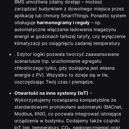
BMS umożliwia zdalny dostęp – możesz
zarządzać budynkiem z dowolnego miejsca przez
aplikację lub chmurę SmartThings. Ponadto system
obsługuje
harmonogramy i reguły
– np.
automatyczne włączanie ładowania magazynu
energii w godzinach tańszej taryfy, czy wyłączenie
klimatyzacji po osiągnięciu zadanej temperatury
. Edytor logiki pozwala tworzyć zaawansowane
scenariusze (np. uruchomienie agregatu
chłodniczego tylko, gdy dostępna jest własna
energia z PV). Wszystko to dzieje się w tle,
oszczędzając Twój czas i pieniądze.
Otwartość na inne systemy (IoT)
–
Wykorzystujemy rozwiązania kompatybilne ze
standardowymi protokołami automatyki (BACnet,
Modbus, KNX), co pozwala integrować istniejące
urządzenia w budynku. Dodajemy także czujniki
IoT (np. temperatury, CO₂, nasłonecznienia) oraz