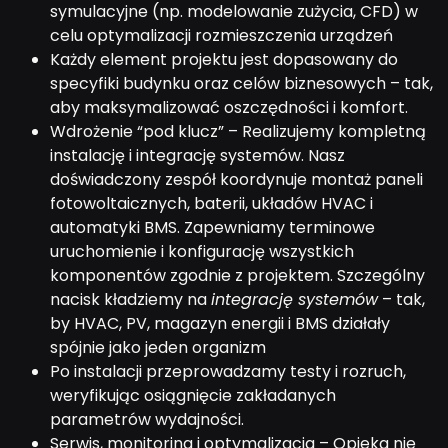
symulacyjne (np. modelowanie zużycia, CFD) w
celu optymalizacji rozmieszczenia urządzeń
Każdy element projektu jest dopasowany do
specyfiki budynku oraz celów biznesowych – tak,
aby maksymalizować oszczędności i komfort.
Wdrożenie “pod klucz” – Realizujemy kompletną
instalację i integrację systemów. Nasz
doświadczony zespół koordynuje montaż paneli
fotowoltaicznych, baterii, układów HVAC i
automatyki BMS. Zapewniamy terminowe
uruchomienie i konfigurację wszystkich
komponentów zgodnie z projektem. Szczególny
nacisk kładziemy na
integrację systemów
– tak,
by HVAC, PV, magazyn energii i BMS działały
spójnie jako jeden organizm
Po instalacji przeprowadzamy testy i rozruch,
weryfikując osiągnięcie zakładanych
parametrów wydajności.
Serwis, monitoring i optymalizacja – Opieka nie