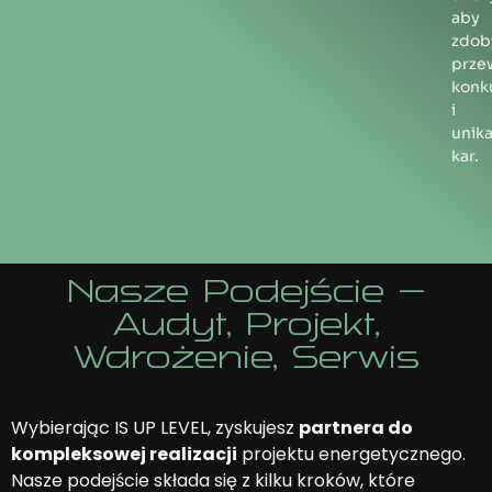
aby
zdob
prze
konk
i
unik
kar.
Nasze Podejście –
Audyt, Projekt,
Wdrożenie, Serwis
Wybierając IS UP LEVEL, zyskujesz
partnera do
kompleksowej realizacji
projektu energetycznego.
Nasze podejście składa się z kilku kroków, które