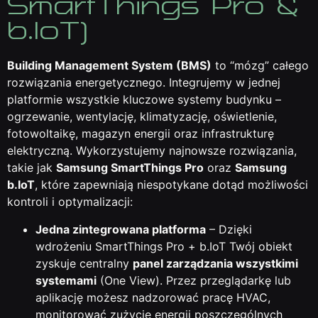
SmartThings Pro &
b.IoT)
Building Management System (BMS)
to “mózg” całego
rozwiązania energetycznego. Integrujemy w jednej
platformie wszystkie kluczowe systemy budynku –
ogrzewanie, wentylację, klimatyzację, oświetlenie,
fotowoltaikę, magazyn energii oraz infrastrukturę
elektryczną. Wykorzystujemy najnowsze rozwiązania,
takie jak
Samsung SmartThings Pro
oraz
Samsung
b.IoT
, które zapewniają niespotykane dotąd możliwości
kontroli i optymalizacji:
Jedna zintegrowana platforma
– Dzięki
wdrożeniu SmartThings Pro + b.IoT Twój obiekt
zyskuje centralny
panel zarządzania wszystkimi
systemami
(One View). Przez przeglądarkę lub
aplikację możesz nadzorować pracę HVAC,
monitorować zużycie energii poszczególnych