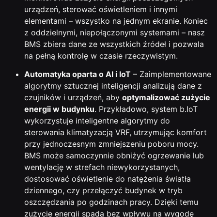
urządzeń, sterować oświetleniem i innymi
elementami – wszystko na jednym ekranie. Koniec
z oddzielnymi, niepołączonymi systemami – nasz
BMS zbiera dane ze wszystkich źródeł i pozwala
na pełną kontrolę w czasie rzeczywistym.
Automatyka oparta o AI i IoT
– Zaimplementowane
algorytmy sztucznej inteligencji analizują dane z
czujników i urządzeń, aby
optymalizować zużycie
energii w budynku
. Przykładowo, system b.IoT
wykorzystuje inteligentne algorytmy do
sterowania klimatyzacją VRF, utrzymując komfort
przy jednoczesnym zmniejszeniu poboru mocy.
BMS może samoczynnie obniżyć ogrzewanie lub
wentylację w strefach niewykorzystanych,
dostosować oświetlenie do natężenia światła
dziennego, czy przełączyć budynek w tryb
oszczędzania po godzinach pracy. Dzięki temu
zużycie energii spada bez wpływu na wygodę